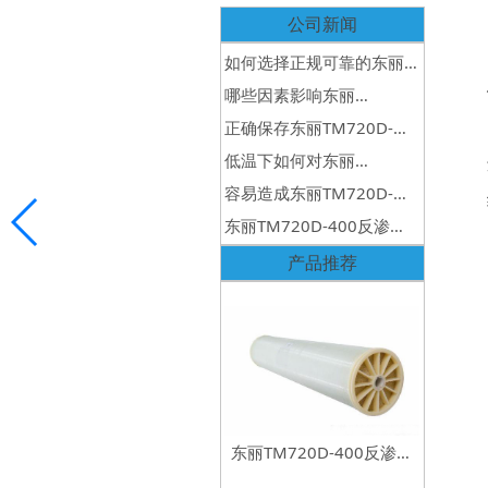
公司新闻
如何选择正规可靠的东丽
反渗透膜销售公司？
哪些因素影响东丽
TML20D-400反渗透膜寿
正确保存东丽TM720D-
命？
400反渗透膜的方法
低温下如何对东丽
TM720D-400反渗透膜维
容易造成东丽TM720D-
护？
400反渗透膜污染的原因有
东丽TM720D-400反渗透
哪些？
膜产水异味是什么导致
产品推荐
的？
东丽TM720D-400反渗透
膜元件