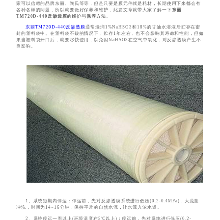
家可以信赖的品牌东丽、陶氏等等，但是只要是膜元件就是耗材，长期使用下来都会有
各种各样的问题，所以就要做好保养和维护，此篇文章就带大家了解一下
东丽
TM720D-440反渗透膜的维护与保养方法
。
东丽TM720D-440反渗透膜
通常浸润1%NaHSO3和18%的甘油水溶液后贮存在密
封的塑料袋中。在塑料袋不破的情况下，贮存1年左右，也不会影响其寿命和性能，但如
果当塑料袋开口后，就要尽快使用，以免因NaHSO3在空气中氧化，对反渗透膜产生不
良影响。
1、系统短期内停运：停运前，先对反渗透膜系统进行低压(0.2-0.4MPa)，大流量
冲洗，时间为14~16分钟，保持平常的自然水流，让水流入浓水道。
2、系统停运一周以上(环境温度在5℃以上)：停运前，先对系统进行低压(0.2-